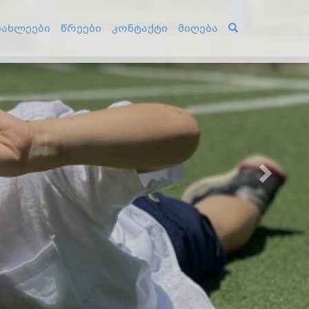
Next
იახლეები
წრეები
კონტაქტი
მიღება