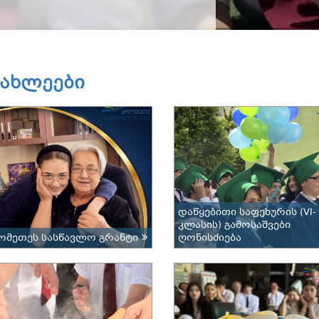
იახლეები
დაწყებითი საფეხურის (VI-
კლასის) გამოსაშვები
ომეთეს სასწავლო გრანტი
ღონისძიება